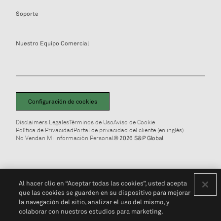
Soporte
Nuestro Equipo Comercial
Configuración de cookies
Disclaimers Legales
Términos de Uso
Aviso de Cookie
Política de Privacidad
Portal de privacidad del cliente (en inglés)
No Vendan Mi Información Personal
© 2026 S&P Global
Al hacer clic en “Aceptar todas las cookies”, usted acepta
que las cookies se guarden en su dispositivo para mejorar
la navegación del sitio, analizar el uso del mismo, y
colaborar con nuestros estudios para marketing.