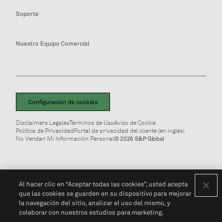
Soporte
Nuestro Equipo Comercial
Configuración de cookies
Disclaimers Legales
Términos de Uso
Aviso de Cookie
Política de Privacidad
Portal de privacidad del cliente (en inglés)
No Vendan Mi Información Personal
© 2026 S&P Global
Al hacer clic en “Aceptar todas las cookies”, usted acepta
que las cookies se guarden en su dispositivo para mejorar
la navegación del sitio, analizar el uso del mismo, y
colaborar con nuestros estudios para marketing.