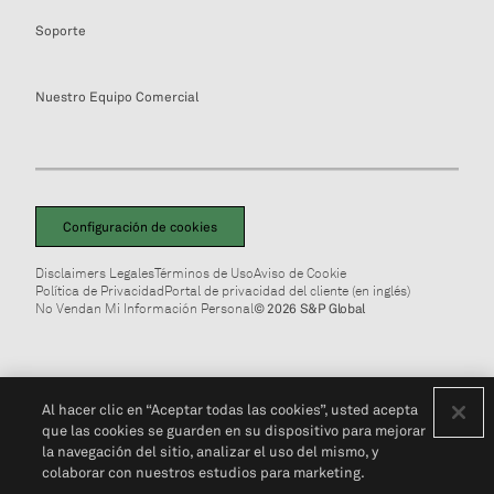
Soporte
Nuestro Equipo Comercial
Configuración de cookies
Disclaimers Legales
Términos de Uso
Aviso de Cookie
Política de Privacidad
Portal de privacidad del cliente (en inglés)
No Vendan Mi Información Personal
© 2026 S&P Global
Al hacer clic en “Aceptar todas las cookies”, usted acepta
que las cookies se guarden en su dispositivo para mejorar
la navegación del sitio, analizar el uso del mismo, y
colaborar con nuestros estudios para marketing.