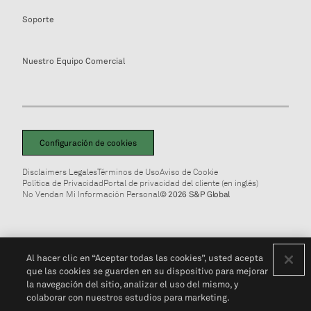
Soporte
Nuestro Equipo Comercial
Configuración de cookies
Disclaimers Legales
Términos de Uso
Aviso de Cookie
Política de Privacidad
Portal de privacidad del cliente (en inglés)
No Vendan Mi Información Personal
© 2026 S&P Global
Al hacer clic en “Aceptar todas las cookies”, usted acepta
que las cookies se guarden en su dispositivo para mejorar
la navegación del sitio, analizar el uso del mismo, y
colaborar con nuestros estudios para marketing.