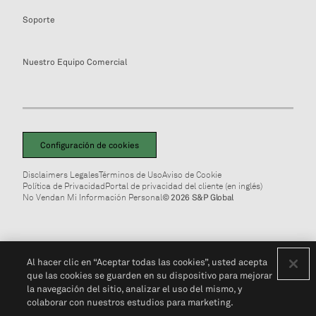
Soporte
Nuestro Equipo Comercial
Configuración de cookies
Disclaimers Legales
Términos de Uso
Aviso de Cookie
Política de Privacidad
Portal de privacidad del cliente (en inglés)
No Vendan Mi Información Personal
© 2026 S&P Global
Al hacer clic en “Aceptar todas las cookies”, usted acepta
que las cookies se guarden en su dispositivo para mejorar
la navegación del sitio, analizar el uso del mismo, y
colaborar con nuestros estudios para marketing.