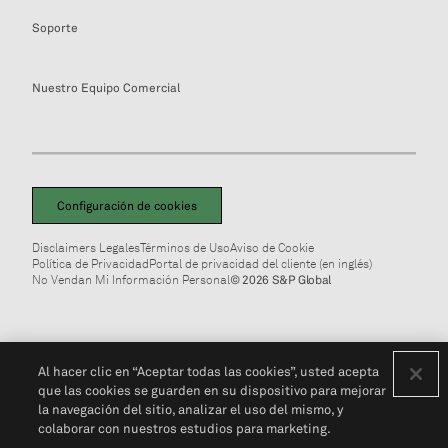
Soporte
Nuestro Equipo Comercial
Configuración de cookies
Disclaimers Legales
Términos de Uso
Aviso de Cookie
Política de Privacidad
Portal de privacidad del cliente (en inglés)
No Vendan Mi Información Personal
© 2026 S&P Global
Al hacer clic en “Aceptar todas las cookies”, usted acepta
que las cookies se guarden en su dispositivo para mejorar
la navegación del sitio, analizar el uso del mismo, y
colaborar con nuestros estudios para marketing.