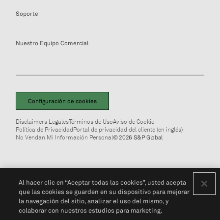
Soporte
Nuestro Equipo Comercial
Configuración de cookies
Disclaimers Legales
Términos de Uso
Aviso de Cookie
Política de Privacidad
Portal de privacidad del cliente (en inglés)
No Vendan Mi Información Personal
© 2026 S&P Global
Al hacer clic en “Aceptar todas las cookies”, usted acepta
que las cookies se guarden en su dispositivo para mejorar
la navegación del sitio, analizar el uso del mismo, y
colaborar con nuestros estudios para marketing.