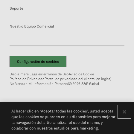
Soporte
Nuestro Equipo Comercial
Configuración de cookies
Disclaimers Legales
Términos de Uso
Aviso de Cookie
Política de Privacidad
Portal de privacidad del cliente (en inglés)
No Vendan Mi Información Personal
© 2026 S&P Global
Al hacer clic en “Aceptar todas las cookies”, usted acepta
que las cookies se guarden en su dispositivo para mejorar
la navegación del sitio, analizar el uso del mismo, y
colaborar con nuestros estudios para marketing.