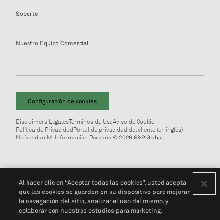
Soporte
Nuestro Equipo Comercial
Configuración de cookies
Disclaimers Legales
Términos de Uso
Aviso de Cookie
Política de Privacidad
Portal de privacidad del cliente (en inglés)
No Vendan Mi Información Personal
© 2026 S&P Global
Al hacer clic en “Aceptar todas las cookies”, usted acepta
que las cookies se guarden en su dispositivo para mejorar
la navegación del sitio, analizar el uso del mismo, y
colaborar con nuestros estudios para marketing.