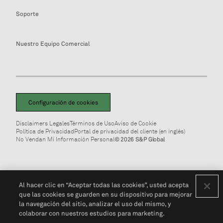
Soporte
Nuestro Equipo Comercial
Configuración de cookies
Disclaimers Legales
Términos de Uso
Aviso de Cookie
Política de Privacidad
Portal de privacidad del cliente (en inglés)
No Vendan Mi Información Personal
© 2026 S&P Global
Al hacer clic en “Aceptar todas las cookies”, usted acepta
que las cookies se guarden en su dispositivo para mejorar
la navegación del sitio, analizar el uso del mismo, y
colaborar con nuestros estudios para marketing.