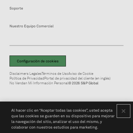
Soporte
Nuestro Equipo Comercial
Configuración de cookies
Disclaimers Legales
Términos de Uso
Aviso de Cookie
Política de Privacidad
Portal de privacidad del cliente (en inglés)
No Vendan Mi Información Personal
© 2026 S&P Global
Al hacer clic en “Aceptar todas las cookies”, usted acepta
que las cookies se guarden en su dispositivo para mejorar
la navegación del sitio, analizar el uso del mismo, y
colaborar con nuestros estudios para marketing.