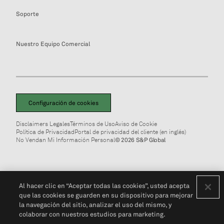
Soporte
Nuestro Equipo Comercial
Configuración de cookies
Disclaimers Legales
Términos de Uso
Aviso de Cookie
Política de Privacidad
Portal de privacidad del cliente (en inglés)
No Vendan Mi Información Personal
© 2026 S&P Global
Al hacer clic en “Aceptar todas las cookies”, usted acepta
que las cookies se guarden en su dispositivo para mejorar
la navegación del sitio, analizar el uso del mismo, y
colaborar con nuestros estudios para marketing.