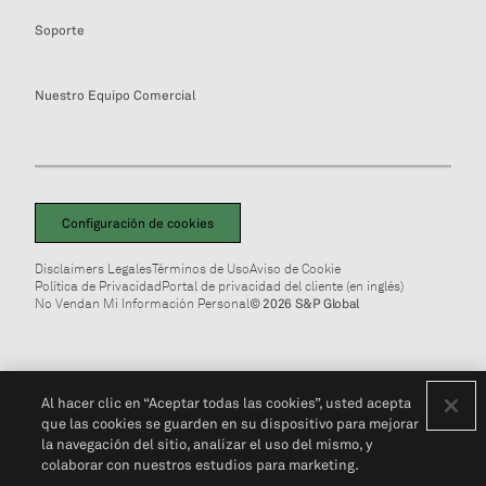
Soporte
Nuestro Equipo Comercial
Configuración de cookies
Disclaimers Legales
Términos de Uso
Aviso de Cookie
Política de Privacidad
Portal de privacidad del cliente (en inglés)
No Vendan Mi Información Personal
© 2026 S&P Global
Al hacer clic en “Aceptar todas las cookies”, usted acepta
que las cookies se guarden en su dispositivo para mejorar
la navegación del sitio, analizar el uso del mismo, y
colaborar con nuestros estudios para marketing.