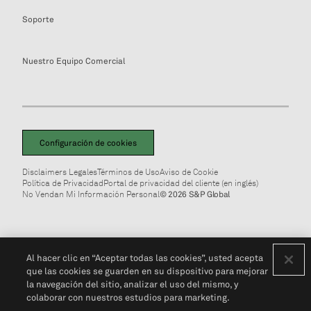
Soporte
Nuestro Equipo Comercial
Configuración de cookies
Disclaimers Legales
Términos de Uso
Aviso de Cookie
Política de Privacidad
Portal de privacidad del cliente (en inglés)
No Vendan Mi Información Personal
© 2026 S&P Global
Al hacer clic en “Aceptar todas las cookies”, usted acepta
que las cookies se guarden en su dispositivo para mejorar
la navegación del sitio, analizar el uso del mismo, y
colaborar con nuestros estudios para marketing.