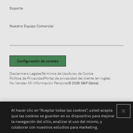
Soporte
Nuestro Equipo Comercial
Configuración de cookies
Disclaimers Legales
Términos de Uso
Aviso de Cookie
Política de Privacidad
Portal de privacidad del cliente (en inglés)
No Vendan Mi Información Personal
© 2026 S&P Global
Al hacer clic en “Aceptar todas las cookies”, usted acepta
que las cookies se guarden en su dispositivo para mejorar
la navegación del sitio, analizar el uso del mismo, y
colaborar con nuestros estudios para marketing.