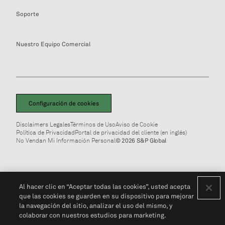
Soporte
Nuestro Equipo Comercial
Configuración de cookies
Disclaimers Legales
Términos de Uso
Aviso de Cookie
Política de Privacidad
Portal de privacidad del cliente (en inglés)
No Vendan Mi Información Personal
© 2026 S&P Global
Al hacer clic en “Aceptar todas las cookies”, usted acepta
que las cookies se guarden en su dispositivo para mejorar
la navegación del sitio, analizar el uso del mismo, y
colaborar con nuestros estudios para marketing.