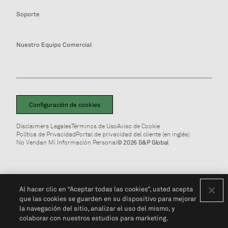
Soporte
Nuestro Equipo Comercial
Configuración de cookies
Disclaimers Legales
Términos de Uso
Aviso de Cookie
Política de Privacidad
Portal de privacidad del cliente (en inglés)
No Vendan Mi Información Personal
© 2026 S&P Global
Al hacer clic en “Aceptar todas las cookies”, usted acepta
que las cookies se guarden en su dispositivo para mejorar
la navegación del sitio, analizar el uso del mismo, y
colaborar con nuestros estudios para marketing.