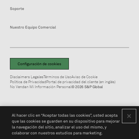
Soporte
Nuestro Equipo Comercial
Configuración de cookies
Disclaimers Legales
Términos de Uso
Aviso de Cookie
Política de Privacidad
Portal de privacidad del cliente (en inglés)
No Vendan Mi Información Personal
© 2026 S&P Global
Al hacer clic en “Aceptar todas las cookies”, usted acepta
que las cookies se guarden en su dispositivo para mejorar
la navegación del sitio, analizar el uso del mismo, y
colaborar con nuestros estudios para marketing.