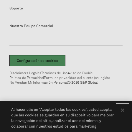
Soporte
Nuestro Equipo Comercial
Configuración de cookies
Disclaimers Legales
Términos de Uso
Aviso de Cookie
Política de Privacidad
Portal de privacidad del cliente (en inglés)
No Vendan Mi Información Personal
© 2026 S&P Global
Al hacer clic en “Aceptar todas las cookies”, usted acepta
que las cookies se guarden en su dispositivo para mejorar
la navegación del sitio, analizar el uso del mismo, y
colaborar con nuestros estudios para marketing.