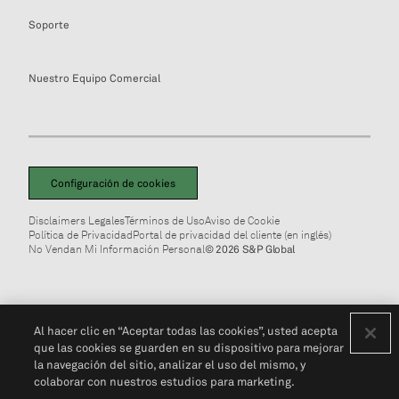
Soporte
Nuestro Equipo Comercial
Configuración de cookies
Disclaimers Legales
Términos de Uso
Aviso de Cookie
Política de Privacidad
Portal de privacidad del cliente (en inglés)
No Vendan Mi Información Personal
© 2026 S&P Global
Al hacer clic en “Aceptar todas las cookies”, usted acepta
que las cookies se guarden en su dispositivo para mejorar
la navegación del sitio, analizar el uso del mismo, y
colaborar con nuestros estudios para marketing.