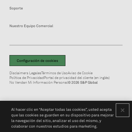
Soporte
Nuestro Equipo Comercial
Configuración de cookies
Disclaimers Legales
Términos de Uso
Aviso de Cookie
Política de Privacidad
Portal de privacidad del cliente (en inglés)
No Vendan Mi Información Personal
© 2026 S&P Global
Al hacer clic en “Aceptar todas las cookies”, usted acepta
que las cookies se guarden en su dispositivo para mejorar
la navegación del sitio, analizar el uso del mismo, y
colaborar con nuestros estudios para marketing.