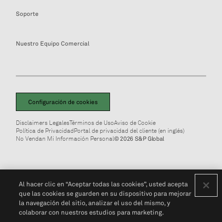
Soporte
Nuestro Equipo Comercial
Configuración de cookies
Disclaimers Legales
Términos de Uso
Aviso de Cookie
Política de Privacidad
Portal de privacidad del cliente (en inglés)
No Vendan Mi Información Personal
© 2026 S&P Global
Al hacer clic en “Aceptar todas las cookies”, usted acepta
que las cookies se guarden en su dispositivo para mejorar
la navegación del sitio, analizar el uso del mismo, y
colaborar con nuestros estudios para marketing.