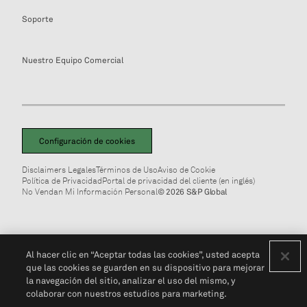
Soporte
Nuestro Equipo Comercial
Configuración de cookies
Disclaimers Legales
Términos de Uso
Aviso de Cookie
Política de Privacidad
Portal de privacidad del cliente (en inglés)
No Vendan Mi Información Personal
© 2026 S&P Global
Al hacer clic en “Aceptar todas las cookies”, usted acepta
que las cookies se guarden en su dispositivo para mejorar
la navegación del sitio, analizar el uso del mismo, y
colaborar con nuestros estudios para marketing.