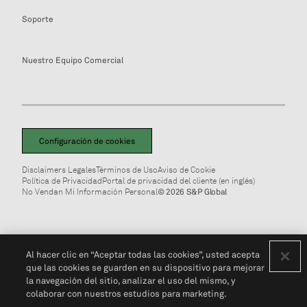
Soporte
Nuestro Equipo Comercial
Configuración de cookies
Disclaimers Legales
Términos de Uso
Aviso de Cookie
Política de Privacidad
Portal de privacidad del cliente (en inglés)
No Vendan Mi Información Personal
© 2026 S&P Global
Al hacer clic en “Aceptar todas las cookies”, usted acepta
que las cookies se guarden en su dispositivo para mejorar
la navegación del sitio, analizar el uso del mismo, y
colaborar con nuestros estudios para marketing.