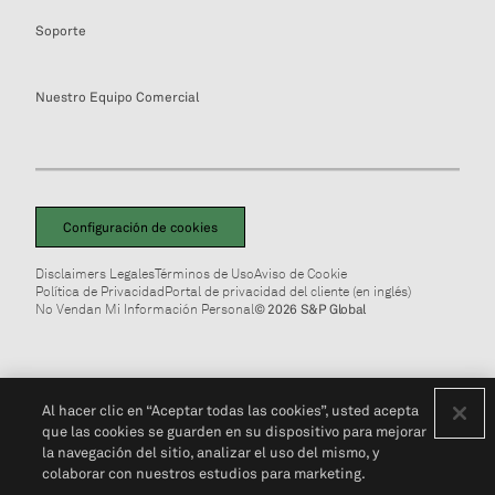
Soporte
Nuestro Equipo Comercial
Configuración de cookies
Disclaimers Legales
Términos de Uso
Aviso de Cookie
Política de Privacidad
Portal de privacidad del cliente (en inglés)
No Vendan Mi Información Personal
© 2026 S&P Global
Al hacer clic en “Aceptar todas las cookies”, usted acepta
que las cookies se guarden en su dispositivo para mejorar
la navegación del sitio, analizar el uso del mismo, y
colaborar con nuestros estudios para marketing.