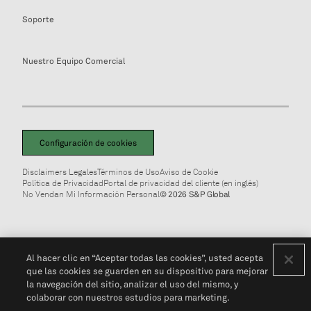
Soporte
Nuestro Equipo Comercial
Configuración de cookies
Disclaimers Legales
Términos de Uso
Aviso de Cookie
Política de Privacidad
Portal de privacidad del cliente (en inglés)
No Vendan Mi Información Personal
© 2026 S&P Global
Al hacer clic en “Aceptar todas las cookies”, usted acepta
que las cookies se guarden en su dispositivo para mejorar
la navegación del sitio, analizar el uso del mismo, y
colaborar con nuestros estudios para marketing.