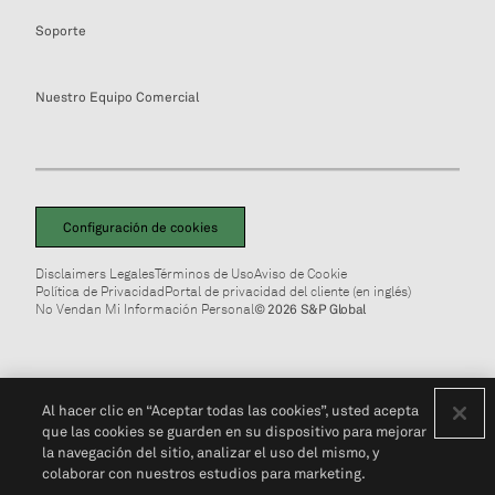
Soporte
Nuestro Equipo Comercial
Configuración de cookies
Disclaimers Legales
Términos de Uso
Aviso de Cookie
Política de Privacidad
Portal de privacidad del cliente (en inglés)
No Vendan Mi Información Personal
© 2026 S&P Global
Al hacer clic en “Aceptar todas las cookies”, usted acepta
que las cookies se guarden en su dispositivo para mejorar
la navegación del sitio, analizar el uso del mismo, y
colaborar con nuestros estudios para marketing.