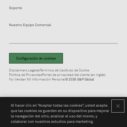
Soporte
Nuestro Equipo Comercial
Configuración de cookies
Disclaimers Legales
Términos de Uso
Aviso de Cookie
Política de Privacidad
Portal de privacidad del cliente (en inglés)
No Vendan Mi Información Personal
© 2026 S&P Global
Al hacer clic en “Aceptar todas las cookies”, usted acepta
que las cookies se guarden en su dispositivo para mejorar
la navegación del sitio, analizar el uso del mismo, y
colaborar con nuestros estudios para marketing.