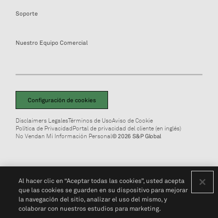
Soporte
Nuestro Equipo Comercial
Configuración de cookies
Disclaimers Legales
Términos de Uso
Aviso de Cookie
Política de Privacidad
Portal de privacidad del cliente (en inglés)
No Vendan Mi Información Personal
© 2026 S&P Global
Al hacer clic en “Aceptar todas las cookies”, usted acepta
que las cookies se guarden en su dispositivo para mejorar
la navegación del sitio, analizar el uso del mismo, y
colaborar con nuestros estudios para marketing.