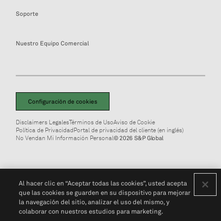
Soporte
Nuestro Equipo Comercial
Configuración de cookies
Disclaimers Legales
Términos de Uso
Aviso de Cookie
Política de Privacidad
Portal de privacidad del cliente (en inglés)
No Vendan Mi Información Personal
© 2026 S&P Global
Al hacer clic en “Aceptar todas las cookies”, usted acepta
que las cookies se guarden en su dispositivo para mejorar
la navegación del sitio, analizar el uso del mismo, y
colaborar con nuestros estudios para marketing.