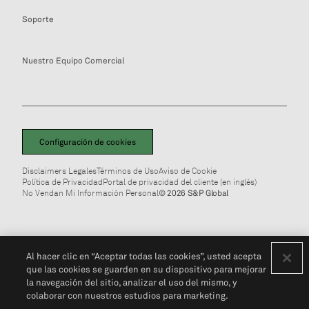
Soporte
Nuestro Equipo Comercial
Configuración de cookies
Disclaimers Legales
Términos de Uso
Aviso de Cookie
Política de Privacidad
Portal de privacidad del cliente (en inglés)
No Vendan Mi Información Personal
© 2026 S&P Global
Al hacer clic en “Aceptar todas las cookies”, usted acepta
que las cookies se guarden en su dispositivo para mejorar
la navegación del sitio, analizar el uso del mismo, y
colaborar con nuestros estudios para marketing.