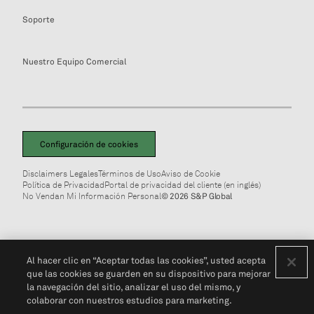
Soporte
Nuestro Equipo Comercial
Configuración de cookies
Disclaimers Legales
Términos de Uso
Aviso de Cookie
Política de Privacidad
Portal de privacidad del cliente (en inglés)
No Vendan Mi Información Personal
© 2026 S&P Global
Al hacer clic en “Aceptar todas las cookies”, usted acepta
que las cookies se guarden en su dispositivo para mejorar
la navegación del sitio, analizar el uso del mismo, y
colaborar con nuestros estudios para marketing.