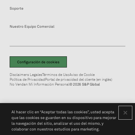
Soporte
Nuestro Equipo Comercial
Configuración de cookies
Disclaimers Legales
Términos de Uso
Aviso de Cookie
Política de Privacidad
Portal de privacidad del cliente (en inglés)
No Vendan Mi Información Personal
© 2026 S&P Global
Al hacer clic en “Aceptar todas las cookies”, usted acepta
que las cookies se guarden en su dispositivo para mejorar
la navegación del sitio, analizar el uso del mismo, y
colaborar con nuestros estudios para marketing.