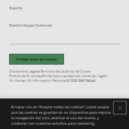
Soporte
Nuestro Equipo Comercial
Configuración de cookies
Disclaimers Legales
Términos de Uso
Aviso de Cookie
Política de Privacidad
Portal de privacidad del cliente (en inglés)
No Vendan Mi Información Personal
© 2026 S&P Global
Al hacer clic en “Aceptar todas las cookies”, usted acepta
que las cookies se guarden en su dispositivo para mejorar
la navegación del sitio, analizar el uso del mismo, y
colaborar con nuestros estudios para marketing.