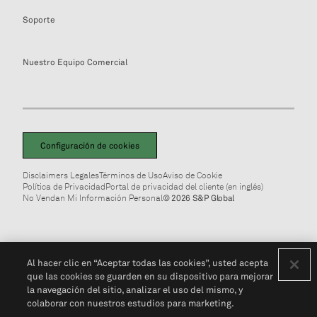
Soporte
Nuestro Equipo Comercial
Configuración de cookies
Disclaimers Legales
Términos de Uso
Aviso de Cookie
Política de Privacidad
Portal de privacidad del cliente (en inglés)
No Vendan Mi Información Personal
© 2026 S&P Global
Al hacer clic en “Aceptar todas las cookies”, usted acepta
que las cookies se guarden en su dispositivo para mejorar
la navegación del sitio, analizar el uso del mismo, y
colaborar con nuestros estudios para marketing.