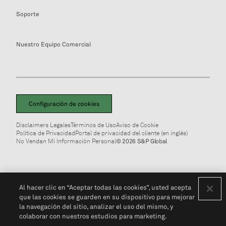
Soporte
Nuestro Equipo Comercial
Configuración de cookies
Disclaimers Legales
Términos de Uso
Aviso de Cookie
Política de Privacidad
Portal de privacidad del cliente (en inglés)
No Vendan Mi Información Personal
© 2026 S&P Global
Al hacer clic en “Aceptar todas las cookies”, usted acepta
que las cookies se guarden en su dispositivo para mejorar
la navegación del sitio, analizar el uso del mismo, y
colaborar con nuestros estudios para marketing.