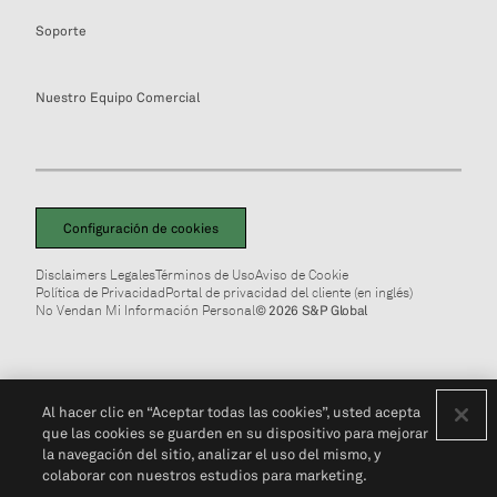
Soporte
Nuestro Equipo Comercial
Configuración de cookies
Disclaimers Legales
Términos de Uso
Aviso de Cookie
Política de Privacidad
Portal de privacidad del cliente (en inglés)
No Vendan Mi Información Personal
© 2026 S&P Global
Al hacer clic en “Aceptar todas las cookies”, usted acepta
que las cookies se guarden en su dispositivo para mejorar
la navegación del sitio, analizar el uso del mismo, y
colaborar con nuestros estudios para marketing.