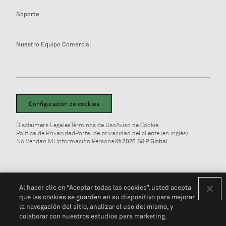
Soporte
Nuestro Equipo Comercial
Configuración de cookies
Disclaimers Legales
Términos de Uso
Aviso de Cookie
Política de Privacidad
Portal de privacidad del cliente (en inglés)
No Vendan Mi Información Personal
© 2026 S&P Global
Al hacer clic en “Aceptar todas las cookies”, usted acepta
que las cookies se guarden en su dispositivo para mejorar
la navegación del sitio, analizar el uso del mismo, y
colaborar con nuestros estudios para marketing.