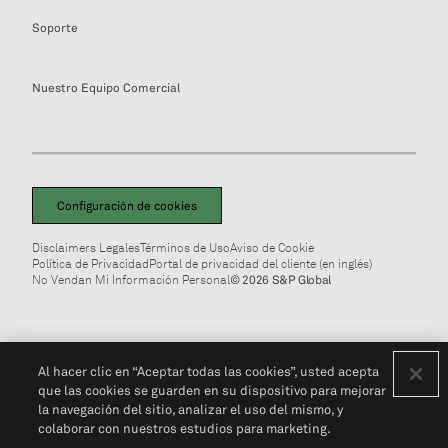
Soporte
Nuestro Equipo Comercial
Configuración de cookies
Disclaimers Legales
Términos de Uso
Aviso de Cookie
Política de Privacidad
Portal de privacidad del cliente (en inglés)
No Vendan Mi Información Personal
© 2026 S&P Global
Al hacer clic en “Aceptar todas las cookies”, usted acepta
que las cookies se guarden en su dispositivo para mejorar
la navegación del sitio, analizar el uso del mismo, y
colaborar con nuestros estudios para marketing.