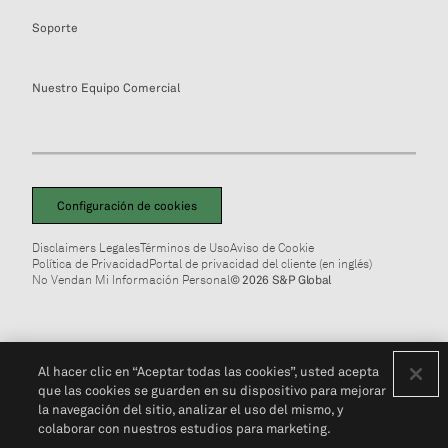
Soporte
Nuestro Equipo Comercial
Configuración de cookies
Disclaimers Legales
Términos de Uso
Aviso de Cookie
Política de Privacidad
Portal de privacidad del cliente (en inglés)
No Vendan Mi Información Personal
© 2026 S&P Global
Al hacer clic en “Aceptar todas las cookies”, usted acepta
que las cookies se guarden en su dispositivo para mejorar
la navegación del sitio, analizar el uso del mismo, y
colaborar con nuestros estudios para marketing.