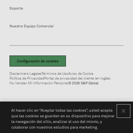
Soporte
Nuestro Equipo Comercial
Configuración de cookies
Disclaimers Legales
Términos de Uso
Aviso de Cookie
Política de Privacidad
Portal de privacidad del cliente (en inglés)
No Vendan Mi Información Personal
© 2026 S&P Global
Al hacer clic en “Aceptar todas las cookies”, usted acepta
que las cookies se guarden en su dispositivo para mejorar
la navegación del sitio, analizar el uso del mismo, y
colaborar con nuestros estudios para marketing.