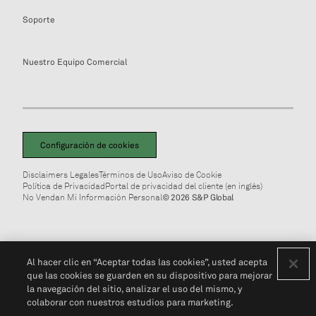
Soporte
Nuestro Equipo Comercial
Configuración de cookies
Disclaimers Legales
Términos de Uso
Aviso de Cookie
Política de Privacidad
Portal de privacidad del cliente (en inglés)
No Vendan Mi Información Personal
© 2026 S&P Global
Al hacer clic en “Aceptar todas las cookies”, usted acepta
que las cookies se guarden en su dispositivo para mejorar
la navegación del sitio, analizar el uso del mismo, y
colaborar con nuestros estudios para marketing.