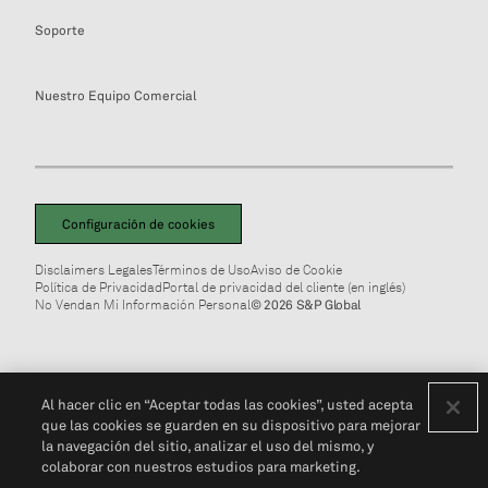
Soporte
Nuestro Equipo Comercial
Configuración de cookies
Disclaimers Legales
Términos de Uso
Aviso de Cookie
Política de Privacidad
Portal de privacidad del cliente (en inglés)
No Vendan Mi Información Personal
© 2026 S&P Global
Al hacer clic en “Aceptar todas las cookies”, usted acepta
que las cookies se guarden en su dispositivo para mejorar
la navegación del sitio, analizar el uso del mismo, y
colaborar con nuestros estudios para marketing.