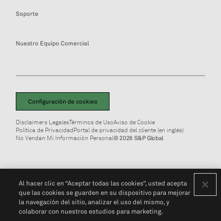
Soporte
Nuestro Equipo Comercial
Configuración de cookies
Disclaimers Legales
Términos de Uso
Aviso de Cookie
Política de Privacidad
Portal de privacidad del cliente (en inglés)
No Vendan Mi Información Personal
© 2026 S&P Global
Al hacer clic en “Aceptar todas las cookies”, usted acepta
que las cookies se guarden en su dispositivo para mejorar
la navegación del sitio, analizar el uso del mismo, y
colaborar con nuestros estudios para marketing.