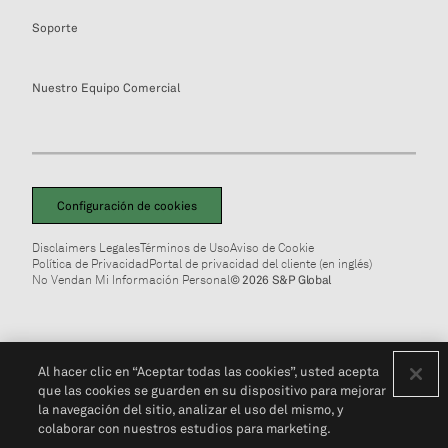
Soporte
Nuestro Equipo Comercial
Configuración de cookies
Disclaimers Legales
Términos de Uso
Aviso de Cookie
Política de Privacidad
Portal de privacidad del cliente (en inglés)
No Vendan Mi Información Personal
© 2026 S&P Global
Al hacer clic en “Aceptar todas las cookies”, usted acepta
que las cookies se guarden en su dispositivo para mejorar
la navegación del sitio, analizar el uso del mismo, y
colaborar con nuestros estudios para marketing.