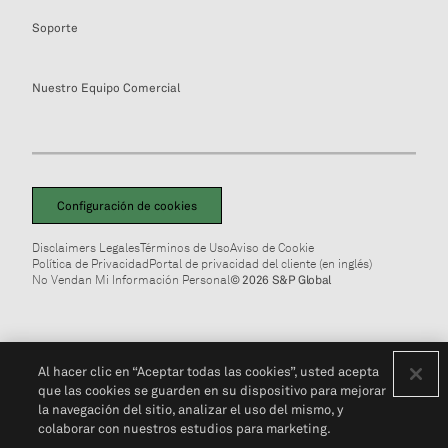
Soporte
Nuestro Equipo Comercial
Configuración de cookies
Disclaimers Legales
Términos de Uso
Aviso de Cookie
Política de Privacidad
Portal de privacidad del cliente (en inglés)
No Vendan Mi Información Personal
© 2026 S&P Global
Al hacer clic en “Aceptar todas las cookies”, usted acepta
que las cookies se guarden en su dispositivo para mejorar
la navegación del sitio, analizar el uso del mismo, y
colaborar con nuestros estudios para marketing.