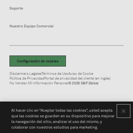
Soporte
Nuestro Equipo Comercial
Configuración de cookies
Disclaimers Legales
Términos de Uso
Aviso de Cookie
Política de Privacidad
Portal de privacidad del cliente (en inglés)
No Vendan Mi Información Personal
© 2026 S&P Global
Al hacer clic en “Aceptar todas las cookies”, usted acepta
que las cookies se guarden en su dispositivo para mejorar
la navegación del sitio, analizar el uso del mismo, y
colaborar con nuestros estudios para marketing.