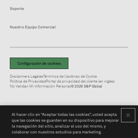
Soporte
Nuestro Equipo Comercial
Configuración de cookies
Disclaimers Legales
Términos de Uso
Aviso de Cookie
Política de Privacidad
Portal de privacidad del cliente (en inglés)
No Vendan Mi Información Personal
© 2026 S&P Global
Al hacer clic en “Aceptar todas las cookies”, usted acepta
que las cookies se guarden en su dispositivo para mejorar
la navegación del sitio, analizar el uso del mismo, y
colaborar con nuestros estudios para marketing.