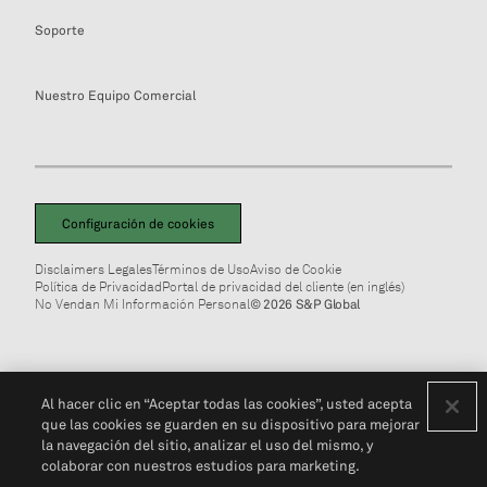
Soporte
Nuestro Equipo Comercial
Configuración de cookies
Disclaimers Legales
Términos de Uso
Aviso de Cookie
Política de Privacidad
Portal de privacidad del cliente (en inglés)
No Vendan Mi Información Personal
© 2026 S&P Global
Al hacer clic en “Aceptar todas las cookies”, usted acepta
que las cookies se guarden en su dispositivo para mejorar
la navegación del sitio, analizar el uso del mismo, y
colaborar con nuestros estudios para marketing.