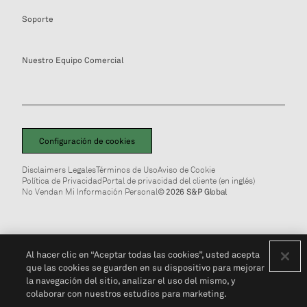
Soporte
Nuestro Equipo Comercial
Configuración de cookies
Disclaimers Legales
Términos de Uso
Aviso de Cookie
Política de Privacidad
Portal de privacidad del cliente (en inglés)
No Vendan Mi Información Personal
© 2026 S&P Global
Al hacer clic en “Aceptar todas las cookies”, usted acepta
que las cookies se guarden en su dispositivo para mejorar
la navegación del sitio, analizar el uso del mismo, y
colaborar con nuestros estudios para marketing.